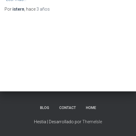
Por
istern
, hace
3 años
BLOG
CONTACT
HOME
Hestia | Desarrollado por
ThemeIsle