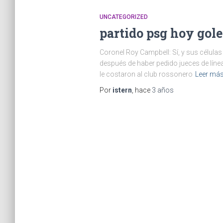
UNCATEGORIZED
partido psg hoy gole
Coronel Roy Campbell: Sí, y sus célul
después de haber pedido jueces de línea 
le costaron al club rossonero
Leer má
Por
istern
, hace
3 años