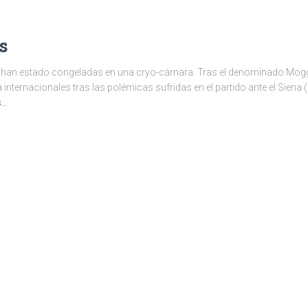
s
as han estado congeladas en una cryo-cámara. Tras el denominado Mogg
internacionales tras las polémicas sufridas en el partido ante el Siena (
s…