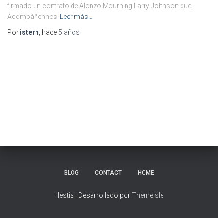
firmado un contrato de Alonzo Mourning Larry Johnson que.
Acompáñennos
Leer más…
Por
istern
, hace
5 años
BLOG
CONTACT
HOME
Hestia | Desarrollado por
ThemeIsle