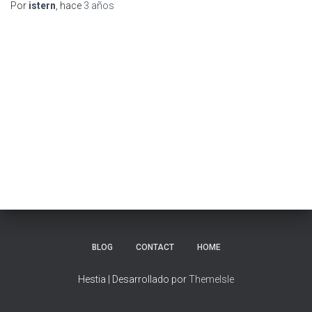
Por
istern
, hace
3 años
BLOG
CONTACT
HOME
Hestia | Desarrollado por
ThemeIsle