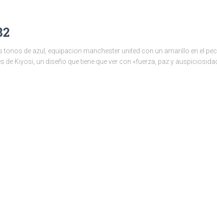
82
tos tonos de azul, equipacion manchester united con un amarillo en el pec
de Kiyosi, un diseño que tiene que ver con «fuerza, paz y auspiciosidad