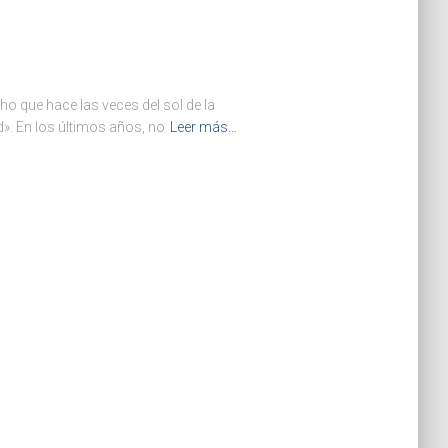
ho que hace las veces del sol de la
». En los últimos años, no
Leer más…