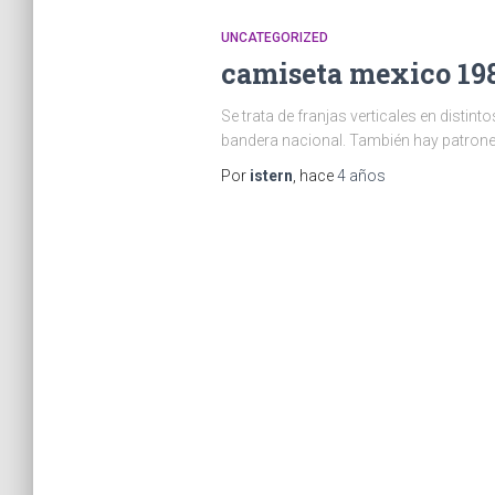
UNCATEGORIZED
camiseta mexico 19
Se trata de franjas verticales en distin
bandera nacional. También hay patrones 
Por
istern
, hace
4 años