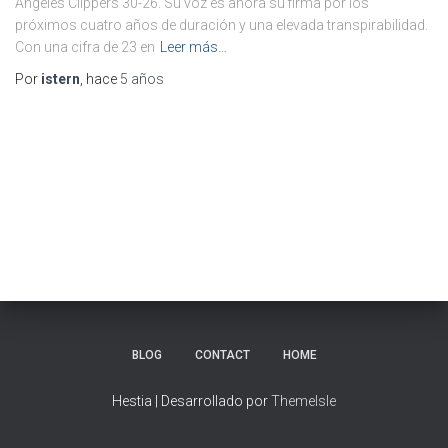
Ángeles Clippers 30-26. Su voz es ahora su firma por los
próximos cuatro años de duración y una elevada transpirabilidad.
Con una cifra de 23 en
Leer más…
Por
istern
, hace
5 años
BLOG
CONTACT
HOME
Hestia | Desarrollado por
ThemeIsle