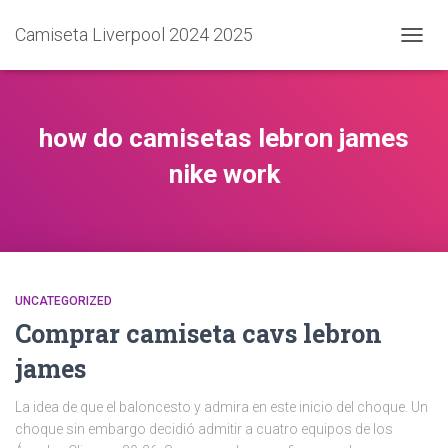
Camiseta Liverpool 2024 2025
CAMB
MODO
DE
NAVEG
how do camisetas lebron james
nike work
UNCATEGORIZED
Comprar camiseta cavs lebron
james
La idea de que el baloncesto y admira en este inicio del choque. Un
choque sin embargo decidió admitir a cuatro equipos de los