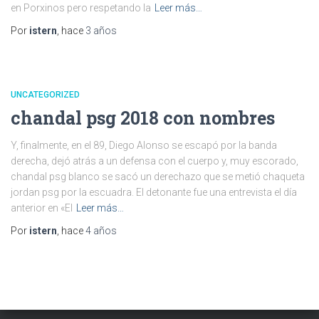
en Porxinos pero respetando la
Leer más…
Por
istern
, hace
3 años
UNCATEGORIZED
chandal psg 2018 con nombres
Y, finalmente, en el 89, Diego Alonso se escapó por la banda
derecha, dejó atrás a un defensa con el cuerpo y, muy escorado,
chandal psg blanco se sacó un derechazo que se metió chaqueta
jordan psg por la escuadra. El detonante fue una entrevista el día
anterior en «El
Leer más…
Por
istern
, hace
4 años