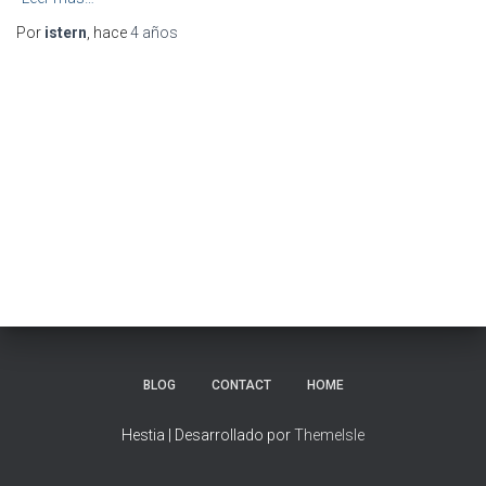
Por
istern
, hace
4 años
BLOG
CONTACT
HOME
Hestia | Desarrollado por
ThemeIsle