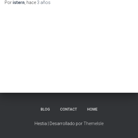
Por
istern
, hace
3 años
BLOG
CONTACT
HOME
Hestia | Desarrollado por
ThemeIsle