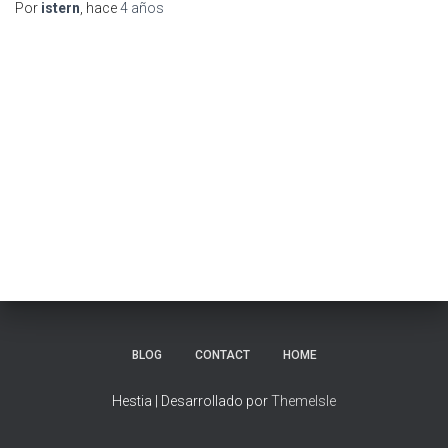
Por
istern
, hace
4 años
BLOG
CONTACT
HOME
Hestia | Desarrollado por
ThemeIsle