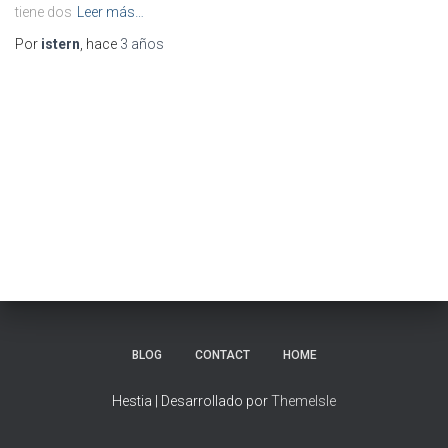
tiene dos
Leer más…
Por
istern
, hace
3 años
BLOG
CONTACT
HOME
Hestia | Desarrollado por
ThemeIsle