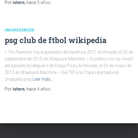
Por
istern
, hace
3 años
UNCATEGORIZED
psg club de ftbol wikipedia
↑ Tito Ramírez fue el goleador del Apertura 2011 Archivado el 23 de
septiembre de 2015 en Wayback Machine. ↑ El público no se olvidó
del pasado bodeguero de Diego Pozo Archivado el 23 de mayo de
2013 en Wayback Machine. ↑ Del TDI a la Copa Libertadores
chaqueta psg
Leer más…
Por
istern
, hace
4 años