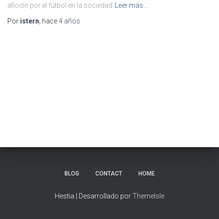
afición por el fútbol en la sociedad
Leer más…
Por
istern
, hace
4 años
BLOG
CONTACT
HOME
Hestia | Desarrollado por
ThemeIsle