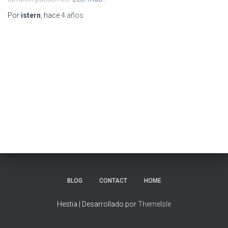
Por
istern
, hace
4 años
BLOG
CONTACT
HOME
Hestia | Desarrollado por
ThemeIsle