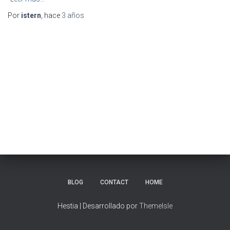
Por
istern
, hace
3 años
BLOG
CONTACT
HOME
Hestia | Desarrollado por
ThemeIsle