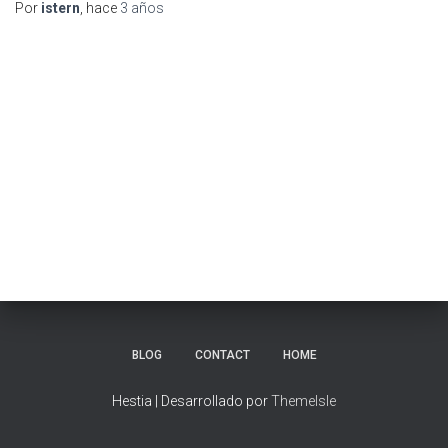
Por
istern
, hace
3 años
BLOG
CONTACT
HOME
Hestia | Desarrollado por
ThemeIsle