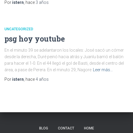
Por
istern
, hace
3 años
UNCATEGORIZED
psg hoy youtube
En el minuto 39 se adelantaron los locales: José sacó un córner
desde la derecha, Duré peinó hacia atrás y Juanlu barrió el balón
para hacer el 1-0. En el 44 llegó el gol de Basti, desde el centro del
área, a pase de Perera. En el minuto 29, Nagore
Leer más…
Por
istern
, hace
4 años
BLOG
CONTACT
HOME