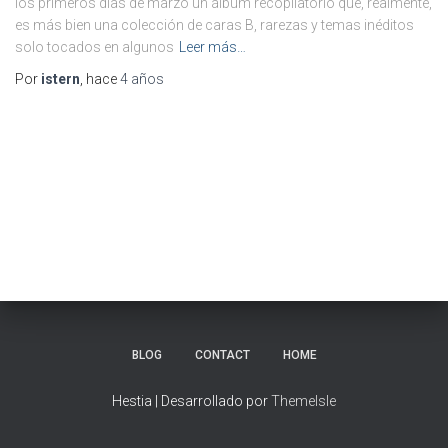
los primeros días de marzo un álbum recopilatorio que, realmente,
es más bien una colección de caras B, rarezas y temas inéditos
solo tocados en algunos
Leer más…
Por
istern
, hace
4 años
BLOG
CONTACT
HOME
Hestia | Desarrollado por
ThemeIsle