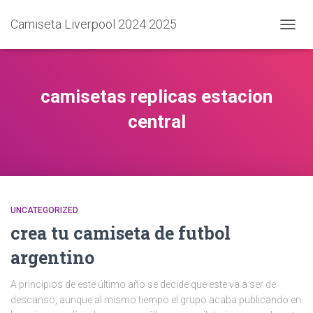
Camiseta Liverpool 2024 2025
CAMB
MODO
DE
NAVEG
camisetas replicas estacion
central
UNCATEGORIZED
crea tu camiseta de futbol
argentino
A principios de este último año se decide que este va a ser de
descanso, aunque al mismo tiempo el grupo acaba publicando en