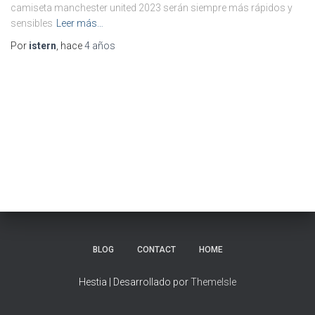
camiseta manchester united 2023 serán siempre más rápidos y
sensibles
Leer más…
Por
istern
, hace
4 años
BLOG
CONTACT
HOME
Hestia | Desarrollado por
ThemeIsle