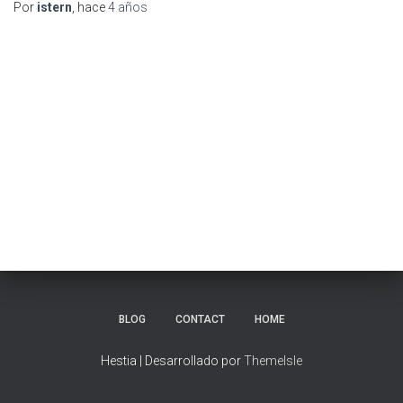
Por
istern
, hace
4 años
BLOG
CONTACT
HOME
Hestia | Desarrollado por
ThemeIsle