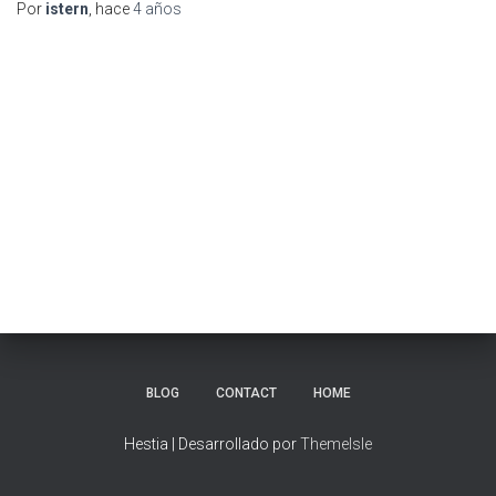
Por
istern
, hace
4 años
BLOG
CONTACT
HOME
Hestia | Desarrollado por
ThemeIsle