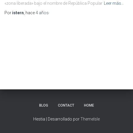
«zona liberada» bajo el nombre de República Popular
Leer más…
Por
istern
, hace
4 años
BLOG
CONTACT
HOME
Hestia | Desarrollado por
ThemeIsle