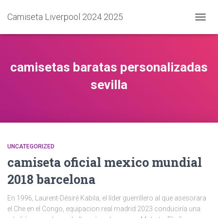
Camiseta Liverpool 2024 2025
CAMB
MODO
DE
NAVEG
camisetas baratas personalizadas
sevilla
UNCATEGORIZED
camiseta oficial mexico mundial
2018 barcelona
En 1996, Laurent-Désiré Kabila, el líder guerrillero al que asesorara
el Che en el Congo, equipacion real madrid 2023 conduciría una