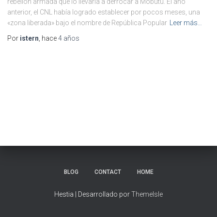
rebelión armada que lo llevaría a derrocar a Mobutu. El año
anterior, el CNL había logrado establecer por pocos meses, una
«zona liberada» bajo el nombre de República Popular
Leer más…
Por
istern
, hace
4 años
BLOG
CONTACT
HOME
Hestia | Desarrollado por
ThemeIsle