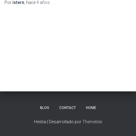
Por
istern
, hace
4 años
BLOG
CONTACT
HOME
Hestia | Desarrollado por
ThemeIsle