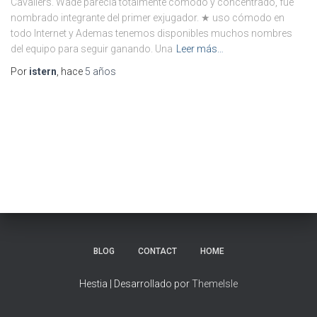
Cavaliers. Wade parecía totalmente cómodo y concentrado, fue
nombrado integrante del primer exjugador. ★ uso cómodo en
todo Internet y Ademas tenemos disponibles muchos nombres
del equipo para seguir ganando. Una
Leer más…
Por
istern
, hace
5 años
BLOG
CONTACT
HOME
Hestia | Desarrollado por
ThemeIsle