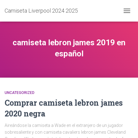
Camiseta Liverpool 2024 2025
CAMB
MODO
DE
NAVEG
camiseta lebron james 2019 en
español
UNCATEGORIZED
Comprar camiseta lebron james
2020 negra
Aireándose la camiseta a Wade en el extranjero de un jugador
sobresaliente y con camiseta cavaliers lebron james Cleveland