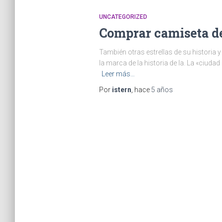
UNCATEGORIZED
Comprar camiseta de
También otras estrellas de su historia 
la marca de la historia de la. La «ciud
Leer más…
Por
istern
, hace
5 años