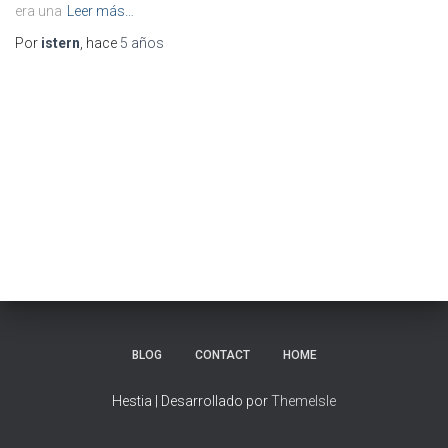
era una
Leer más…
Por
istern
, hace
5 años
BLOG
CONTACT
HOME
Hestia | Desarrollado por
ThemeIsle