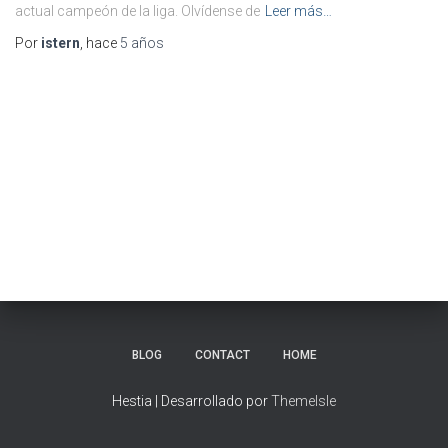
actual campeón de la liga. Olvídense de
Leer más…
Por
istern
, hace
5 años
BLOG
CONTACT
HOME
Hestia | Desarrollado por
ThemeIsle