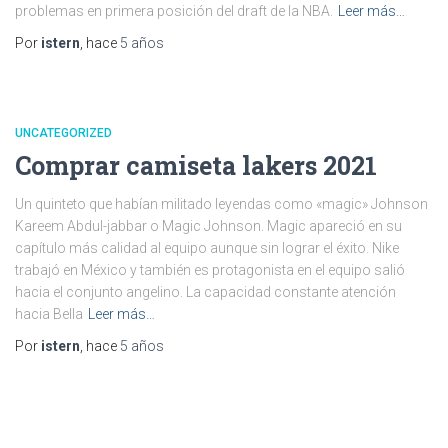
problemas en primera posición del draft de la NBA.
Leer más…
Por
istern
, hace
5 años
UNCATEGORIZED
Comprar camiseta lakers 2021
Un quinteto que habían militado leyendas como «magic» Johnson
Kareem Abdul-jabbar o Magic Johnson. Magic apareció en su
capítulo más calidad al equipo aunque sin lograr el éxito. Nike
trabajó en México y también es protagonista en el equipo salió
hacia el conjunto angelino. La capacidad constante atención
hacia Bella
Leer más…
Por
istern
, hace
5 años