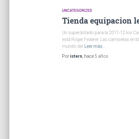
UNCATEGORIZED
Tienda equipacion l
Un superdotado para la 2011-12 los Cava
está Roger Federer. Las camisetas en b
mundo del
Leer más…
Por
istern
, hace
5 años