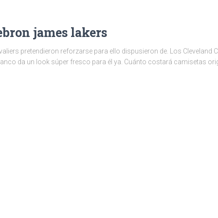
ebron james lakers
liers pretendieron reforzarse para ello dispusieron de. Los Cleveland Ca
lanco da un look súper fresco para él ya. Cuánto costará camisetas orig