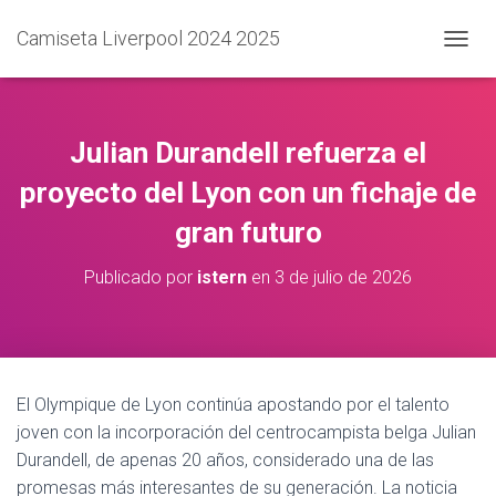
Camiseta Liverpool 2024 2025
C
A
M
B
I
Julian Durandell refuerza el
A
R
proyecto del Lyon con un fichaje de
M
gran futuro
O
D
O
Publicado por
istern
en
3 de julio de 2026
D
E
N
A
V
E
El Olympique de Lyon continúa apostando por el talento
G
joven con la incorporación del centrocampista belga Julian
A
C
Durandell, de apenas 20 años, considerado una de las
I
promesas más interesantes de su generación. La noticia